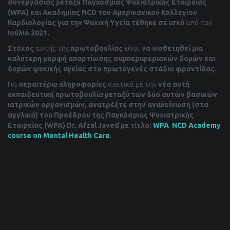
συνεργασίας μεταξύ Παγκόσμιας Ψυχιατρικής Εταιρείας
(
WPA
) και Ακαδημίας
NCD
του Αμερικανικού Κολλεγίου
Καρδιολογίας για την Ψυχική Υγεία
τέθηκε σε ισχύ
από τον
Ιούλιο 2021.
Στόχος
αυτής της
πρωτοβουλίας
είναι
να υιοθετηθεί μια
καλύτερη μορφή απαρτίωσης συμπεριφεριακών δομών και
δομών ψυχικής υγείας στο πρωτογενές στάδιο φροντίδας
.
Για
περαιτέρω πληροφορίες
σχετικά με την
νέα αυτή
εκπαιδευτική πρωτοβουλία μεταξύ των δύο αυτών βασικών
ιατρικών οργανισμών, ανατρέξτε στην ανακοίνωση (στα
αγγλικά) του Προέδρου της Παγκόσμιας Ψυχιατρικής
Εταιρείας (
WPA
)
D
r
.
Afzal
Javed
με τίτλο:
WPA NCD Academy
course on Mental Health Care
.