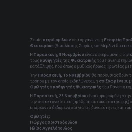
Σε μία
σειρά ομιλιών
που οργανώνει η
Εταιρεία Προ
Θεοχαράκη
(Βασιλίσσης Σοφίας και Μέρλιν) θα επιχε
Η
Παρασκευή, 9 Νοεμβρίου
είναι αφιερωμένη στην
κ
τους
καθηγητές της Ψυχιατρικής
του Πανεπιστημί
κατάθλιψης, που όπως ο μυθικός ήρωας Πρωτέας μετ
Την
Παρασκευή, 16 Νοεμβρίου
θα παρουσιασθούν τα
τρόπου με τον οποίο εκδηλώνεται, η
σχιζοφρένεια
, 
Ομιλητές
ο
καθηγητής Ψυχιατρικής
του Πανεπιστη
Η
Παρασκευή, 23 Νοεμβρίου
είναι αφιερωμένη στην
την αυτοκτονικότητα (πρόθεση αυτοκαταστροφής) κα
υπάρχοντα δεδομένα και για τις δυνατότητες και το
Ομιλητές:
Γιώργος Χριστοδούλου
Ηλίας Αγγελόπουλος