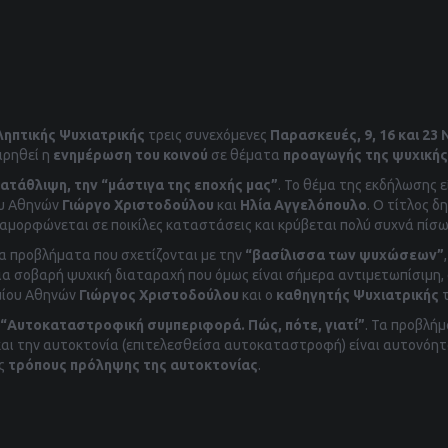
ληπτικής Ψυχιατρικής
τρεις συνεχόμενες
Παρασκευές, 9, 16 και 23 
ιρηθεί η
ενημέρωση του κοινού
σε θέματα
προαγωγής της ψυχικής
ατάθλιψη, την “μάστιγα της εποχής μας”
. Το θέμα της εκδήλωσης ε
ου Αθηνών
Γιώργο Χριστοδούλου
και
Ηλία Αγγελόπουλο
. Ο τίτλος 
αμορφώνεται σε ποικίλες καταστάσεις και κρύβεται πολύ συχνά πί
 προβλήματα που σχετίζονται με την
“βασίλισσα των ψυχώσεων”
μια σοβαρή ψυχική διαταραχή που όμως είναι σήμερα αντιμετωπίσιμη, 
μίου Αθηνών
Γιώργος Χριστοδούλου
και ο
καθηγητής Ψυχιατρικής
τ
“Αυτοκαταστροφική συμπεριφορά. Πώς, πότε, γιατί”
. Τα προβλήμ
ι την αυτοκτονία (επιτελεσθείσα αυτοκαταστροφή) είναι αυτονόητα
υς
τρόπους πρόληψης της αυτοκτονίας
.