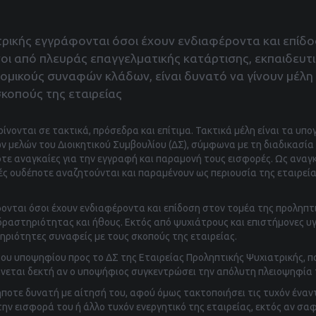
τρικής εγγράφονται όσοι έχουν ενδιαφέροντα και επίδ
ένοι από πλευράς επαγγελματικής κατάρτισης, εκπαιδευτ
νομικούς συναφών κλάδων, είναι δυνατό να γίνουν μέλη
κοπούς της εταιρείας
ίνονται σε τακτικά, πρόσεδρα και επίτιμα. Τακτικά μέλη είναι τα υπ
μελών του Διοικητικού Συμβουλίου (ΔΣ), σύμφωνα με τη διαδικασία
τε αναγκαίες για την εγγραφή και παραμονή τους εισφορές. Ως ανα
ές ουδέποτε αναζητούνται και παραμένουν ως περιουσία της εταιρεία
νται όσοι έχουν ενδιαφέροντα και επίδοση στον τομέα της προληπτικ
δραστηριότητας και ήθους. Εκτός από ψυχιάτρους και επιστήμονες υγ
ηριότητες συναφείς με τους σκοπούς της εταιρείας.
του υποψηφίου προς το ΔΣ της Εταιρείας Προληπτικής Ψυχιατρικής, π
ίνεται δεκτή αν ο υποψήφιος συγκεντρώσει την απόλυτη πλειοψηφία 
ποτε δυνατή με αίτησή του, αφού όμως τακτοποιήσει τις τυχόν έναντ
την εισφορά του ή άλλο τυχόν ενεργητικό της εταιρείας, εκτός αν σα