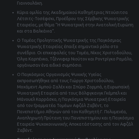
Γιαννουλάκη.
Κύρια ομιλία της Ακαδημαϊκού Καθηγήτριας Ντούσιτσα
Λέτσιτς-Τοσέφσκι, Προέδρου της Σέρβικης Ψυχιατρικής
Εταιρείας, με θέμα “Η Ψυχιατρική στην Ανατολική Ευρώπη
και στα Βαλκάνια”.
Ο Τομέας Προληπτικής Ψυχιατρικής της Παγκόσμιας
Ψυχιατρικής Εταιρείας έπαιξε σημαντικό ρόλο στο
συνέδριο. Οι επικεφαλείς του Τομέα, Νίκος Χριστοδούλου,
Όλγα Καρπένκο, Τζέννιφερ Νιούτον και Ροντρίγκο Ραμάλο,
οργάνωσαν ένα ειδικό συμπόσιο.
Ο Παγκόσμιος Οργανισμός Ψυχικής Υγείας
εκπροσωπήθηκε από τους Γιώργο Χριστοδούλου,
Μοχάμεντ Αμπού-Σαλέχ και Σπύρο Ζορμπά, η Ευρωπαϊκή
Ψυχιατρική Εταιρεία από τους Βόλφγκανγκ Γκέμπελ και
Μάνουελ Καρράσκο, η Παγκόσμια Ψυχιατρική Εταιρεία
από τον Γραμματέα Τομέων Αφζάλ Ζαβέντ, το
Πανεπιστήμιο Αθηνών από τον Καθηγητή Γ. Πολυμενέα,
Αναπληρωτή Πρύτανη του Πανεπιστημίου και η Παγκόσμια
Εταιρεία Ψυχοκοινωνικής Αποκατάστασης από τον Αφζάλ
Ζαβέντ.