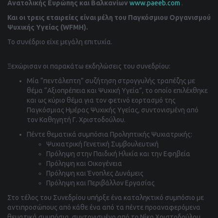
Ανατολικής Ευρώπης και Βαλκανίων
www.paeeb.com
.
Και οι τρεις εταιρείες είναι μέλη του Παγκόσμιου Οργανισμού
Ψυχικής Υγείας (WFMH).
Το συνέδριο είχε μεγάλη επιτυχία.
Ξεχώρισαν οι παρακάτω εκδηλώσεις του συνεδρίου:
Μία “πεντάλεπτη” συζήτηση στρογγυλής τραπέζης με
θέμα “Αξιοπρέπεια και Ψυχική Υγεία”, το οποίο επιλέχθηκε
και ως κύριο θέμα για τον φετινό εορτασμό της
Παγκόσμιας Ημέρας Ψυχικής Υγείας, συντονισμένη από
τον Καθηγητή Γ. Χριστοδούλου.
Πέντε θεματικά συμπόσια Προληπτικής Ψυχιατρικής:
Ψυχιατρική Γενετική Συμβουλευτική
Πρόληψη στην Παιδική Ηλικία και την Εφηβεία
Πρόληψη και Οικογένεια
Πρόληψη και Ένοπλες Δυνάμεις
Πρόληψη και Περιβάλλον Εργασίας
Στο τέλος του Συνεδρίου υπήρξε ένα καταληκτικό συμπόσιο με
αντιπροσώπους από κάθε ένα από τα πέντε προαναφερόμενα
θεματικά συμπόσια, συντονισμένο από το Νίκο Χριστοδούλου.