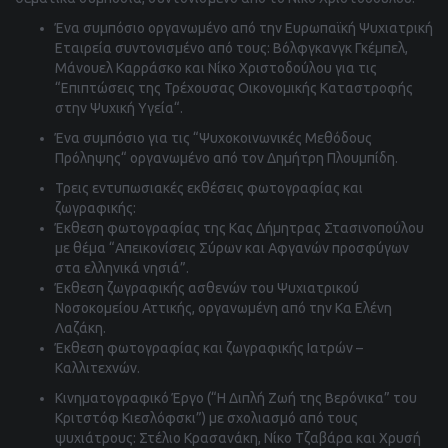
Ένα συμπόσιο οργανωμένο από την Ευρωπαϊκή Ψυχιατρική
Εταιρεία συντονισμένο από τους: Βόλφγκανγκ Γκέμπελ,
Μάνουελ Καρράσκο και Νίκο Χριστοδούλου για τις
“Επιπτώσεις της Τρέχουσας Οικονομικής Καταστροφής
στην Ψυχική Υγεία“.
Ένα συμπόσιο για τις “Ψυχοκοινωνικές Μεθόδους
Πρόληψης“ οργανωμένο από τον Δημήτρη Πλουμπίδη.
Τρεις εντυπωσιακές εκθέσεις φωτογραφίας και
ζωγραφικής:
Έκθεση φωτογραφίας της Κας Δήμητρας Στασινοπούλου
με θέμα “Aπεικονίσεις Σύρων και Αφγανών προσφύγων
στα ελληνικά νησιά”.
Έκθεση ζωγραφικής ασθενών του Ψυχιατρικού
Νοσοκομείου Αττικής, οργανωμένη από την Κα Ελένη
Λαζάκη.
Έκθεση φωτογραφίας και ζωγραφικής Ιατρών –
Καλλιτεχνών.
Κινηματογραφικό Έργο (“Η Διπλή Ζωή της Βερόνικα” του
Κριτστόφ Κιεσλόφσκι”) με σχολιασμό από τους
ψυχιάτρους: Στέλιο Κρασανάκη, Νίκο Τζαβάρα και Χρυσή