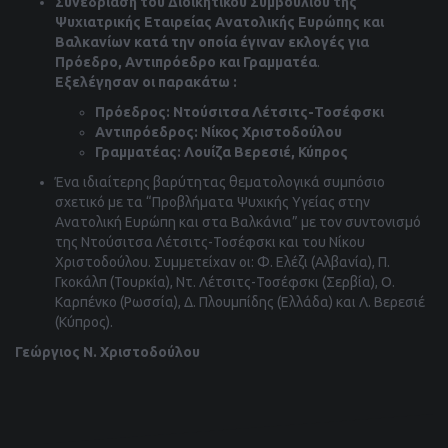
Συνεδρίαση του Διοικητικού Συμβουλίου της
Ψυχιατρικής Εταιρείας Ανατολικής Ευρώπης και
Βαλκανίων κατά την οποία έγιναν εκλογές για
Πρόεδρο, Αντιπρόεδρο και Γραμματέα
.
Εξελέγησαν οι παρακάτω :
Πρόεδρος: Ντούσιτσα Λέτσιτς-Τοσέφσκι
Αντιπρόεδρος: Νίκος Χριστοδούλου
Γραμματέας: Λουίζα Βερεσιέ, Κύπρος
Ένα ιδιαίτερης βαρύτητας θεματολογικά συμπόσιο
σχετικό με τα “Προβλήματα Ψυχικής Υγείας στην
Ανατολική Ευρώπη και στα Βαλκάνια” με τον συντονισμό
της Ντούσιτσα Λέτσιτς-Τοσέφσκι και του Νίκου
Χριστοδούλου. Συμμετείχαν οι: Φ. Ελέζι (Αλβανία), Π.
Γκοκάλπ (Τουρκία), Ντ. Λέτσιτς-Τοσέφσκι (Σερβία), Ο.
Καρπένκο (Ρωσσία), Δ. Πλουμπίδης (Ελλάδα) και Λ. Βερεσιέ
(Κύπρος).
Γεώργιος Ν. Χριστοδούλου