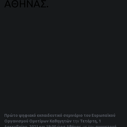
ΑΘΗΝΑΣ.
Πρώτο ψηφιακό εκπαιδευτικό σεμινάριο του Ευρωπαϊκού
Οργανισμού Ομοτίμων Καθηγητών
την
Τετάρτη, 1
Δεκεμβρίου, 2021 και 19:00 ώρα Αθήνας
, με την
συμμετοχή