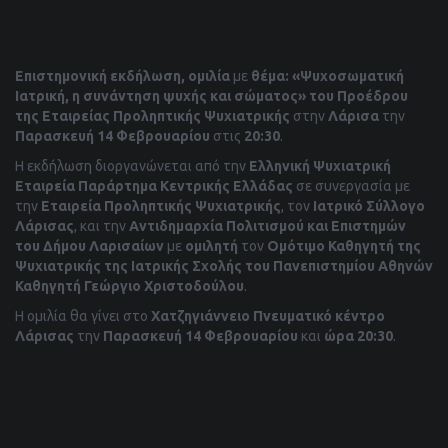
Επιστημονική εκδήλωση, ομιλία
με
θέμα:
«Ψυχοσωματική
Ιατρική, η συνάντηση ψυχής και σώματος» του Προέδρου
της Εταιρείας Προληπτικής Ψυχιατρικής
στην
Λάρισα
την
Παρασκευή 14 Φεβρουαρίου
στις
20:30
.
Η εκδήλωση διοργανώνεται από την
Ελληνική Ψυχιατρική
Εταιρεία Παράρτημα Κεντρικής Ελλάδας
σε συνεργασία με
την
Εταιρεία Προληπτικής Ψυχιατρικής
, τον
Ιατρικό Σύλλογο
Λάρισας
, και την
Αντιδημαρχία Πολιτισμού και Επιστημών
του Δήμου Λαρισαίων
με
ομιλητή
τον
Ομότιμο Καθηγητή της
Ψυχιατρικής της Ιατρικής Σχολής του Πανεπιστημίου Αθηνών
Καθηγητή Γεώργιο Χριστοδούλου
.
Η ομιλία θα γίνει στο
Χατζηγιάννειο
Πνευματικό κέντρο
Λάρισας
την
Παρασκευή 14 Φεβρουαρίου
και
ώρα 20:30
.